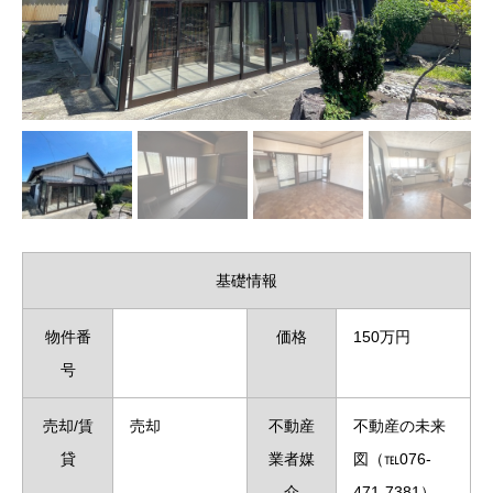
基礎情報
物件番
価格
150万円
号
売却/賃
売却
不動産
不動産の未来
貸
業者媒
図（℡076-
介
471-7381）