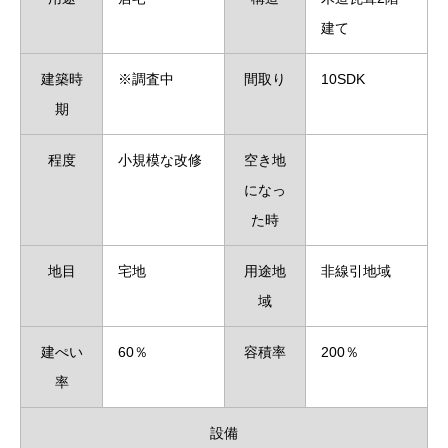
建て
建築時
※調査中
間取り
10SDK
期
程度
小規模な改修
空き地
になっ
た時
地目
宅地
用途地
非線引地域
域
建ぺい
60％
容積率
200％
率
設備