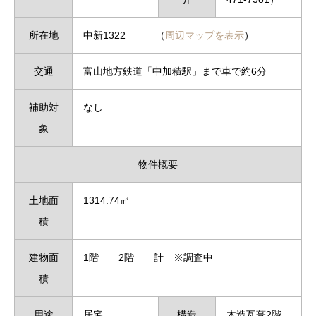
所在地
中新1322 （
周辺マップを表示
）
交通
富山地方鉄道「中加積駅」まで車で約6分
補助対
なし
象
物件概要
土地面
1314.74㎡
積
建物面
1階 2階 計 ※調査中
積
用途
居宅
構造
木造瓦葺2階