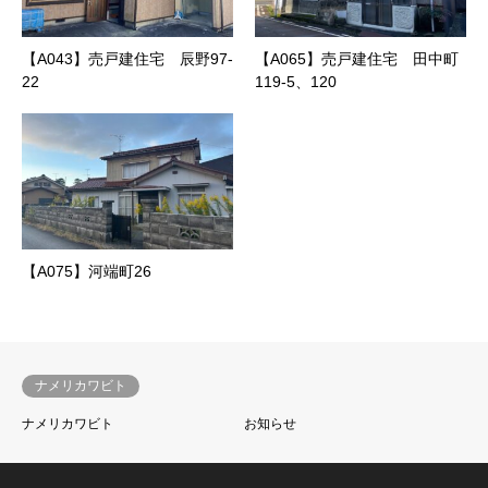
【A043】売戸建住宅 辰野97‐
【A065】売戸建住宅 田中町
22
119‐5、120
【A075】河端町26
ナメリカワビト
ナメリカワビト
お知らせ