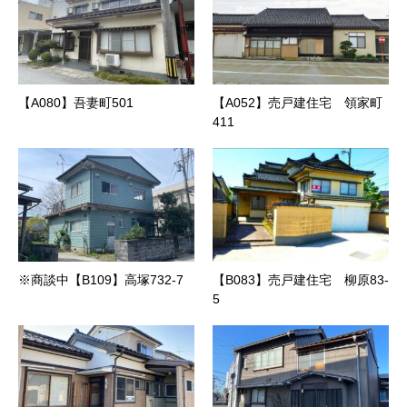
【A080】吾妻町501
【A052】売戸建住宅 領家町
411
※商談中【B109】高塚732-7
【B083】売戸建住宅 柳原83‐
5