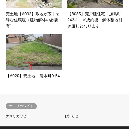
売土地【A032】敷地が広く閑
【B085】売戸建住宅 加島町
静な住環境（建物解体の必要
243‐1 ※成約後、解体整地引
有）
き渡しとなります
【A020】売土地 清水町9‐54
ナメリカワビト
ナメリカワビト
お知らせ