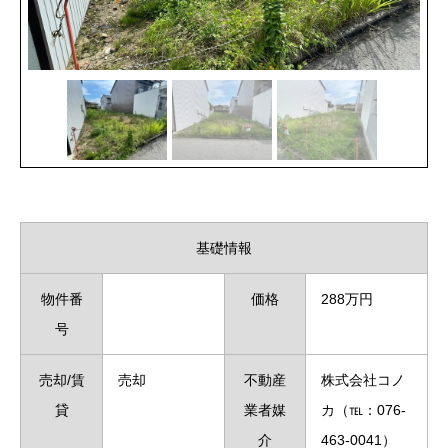
基礎情報
物件番
価格
288万円
号
売却/賃
売却
不動産
株式会社コノ
貸
業者媒
カ（℡：076‐
介
463‐0041）