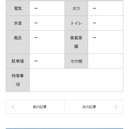
電気
ー
ガス
ー
水道
ー
トイレ
ー
風呂
ー
家庭菜
ー
園
駐車場
ー
その他
特筆事
項