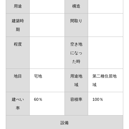
用途
構造
建築時
間取り
期
程度
空き地
になっ
た時
地目
宅地
用途地
第二種住居地
域
域
建ぺい
60％
容積率
100％
率
設備