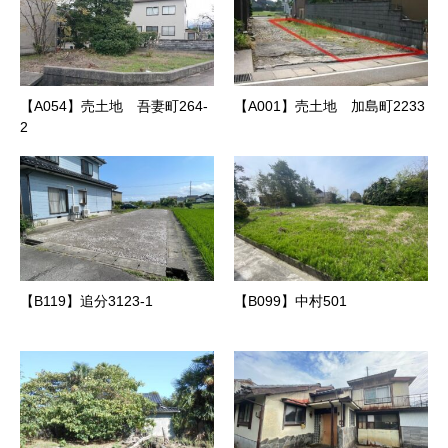
【A054】売土地 吾妻町264‐
【A001】売土地 加島町2233
2
【B119】追分3123-1
【B099】中村501