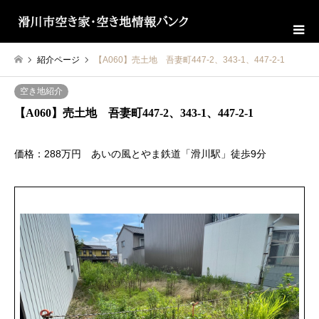
紹介ページ
【A060】売土地 吾妻町447‐2、343‐1、447‐2‐1
空き地紹介
【A060】売土地 吾妻町447‐2、343‐1、447‐2‐1
価格：288万円 あいの風とやま鉄道「滑川駅」徒歩9分