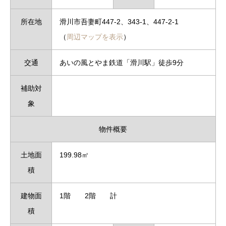
所在地
滑川市吾妻町447‐2、343‐1、447‐2‐1
（
周辺マップを表示
）
交通
あいの風とやま鉄道「滑川駅」徒歩9分
補助対
象
物件概要
土地面
199.98㎡
積
建物面
1階 2階 計
積